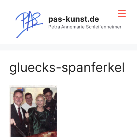
Zum
Inhalt
pas-kunst.de
springen
Petra Annemarie Schleifenheimer
gluecks-spanferkel