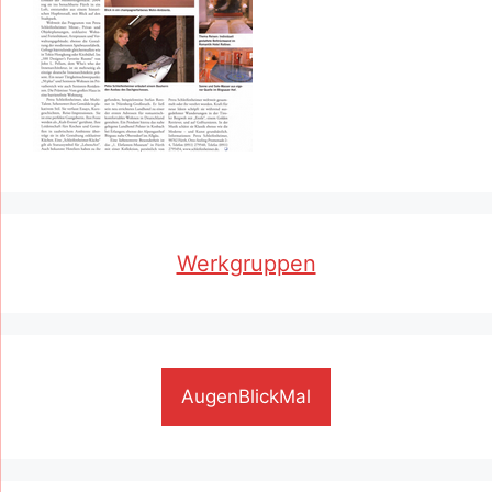
Werkgruppen
AugenBlickMal