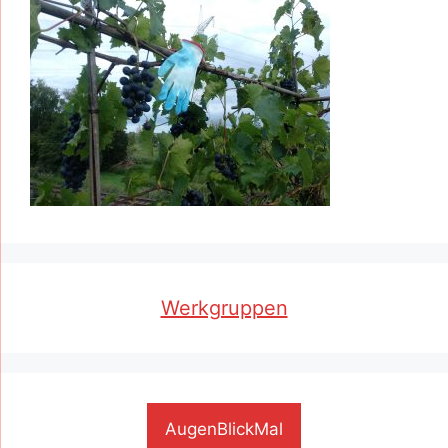
Werkgruppen
AugenBlickMal