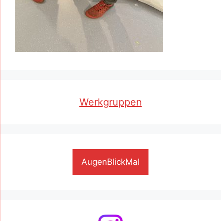
Werkgruppen
AugenBlickMal