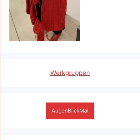
Werkgruppen
AugenBlickMal