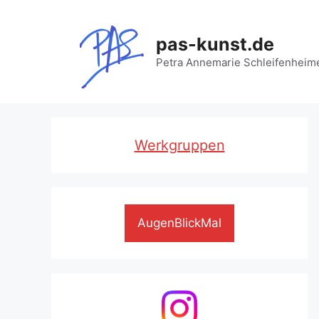
Zum
Inhalt
pas-kunst.de
springen
Petra Annemarie Schleifenheim
Werkgruppen
AugenBlickMal