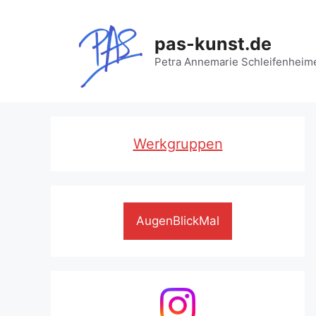
Zum
Inhalt
pas-kunst.de
springen
Petra Annemarie Schleifenheim
Werkgruppen
AugenBlickMal