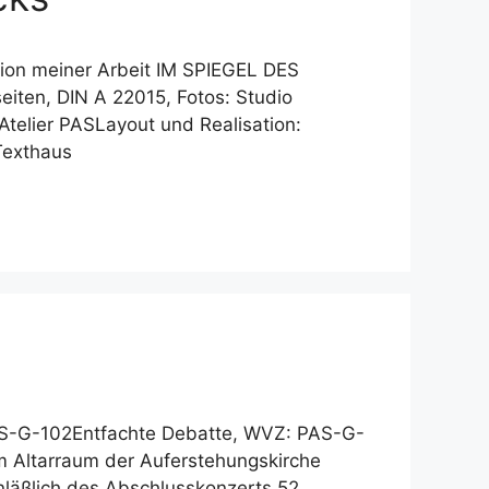
tion meiner Arbeit IM SPIEGEL DES
ten, DIN A 22015, Fotos: Studio
telier PASLayout und Realisation:
Texthaus
AS-G-102Entfachte Debatte, WVZ: PAS-G-
im Altarraum der Auferstehungskirche
läßlich des Abschlusskonzerts 52.