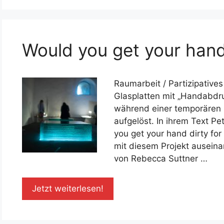
Would you get your hand
Raumarbeit / Partizipative
Glasplatten mit „Handabdr
während einer temporären I
aufgelöst. In ihrem Text P
you get your hand dirty for
mit diesem Projekt ausein
von Rebecca Suttner …
Jetzt weiterlesen!