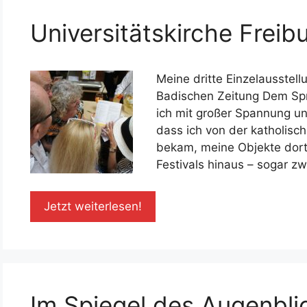
Universitätskirche Freib
Meine dritte Einzelausstell
Badischen Zeitung Dem Spr
ich mit großer Spannung u
dass ich von der katholisc
bekam, meine Objekte dor
Festivals hinaus – sogar z
Jetzt weiterlesen!
Im Spiegel des Augenbli