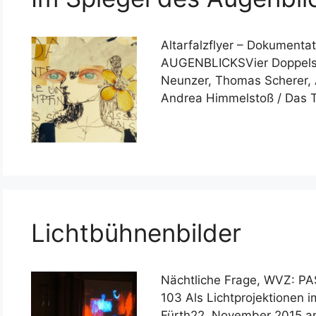
Altarfalzflyer – Dokumenta
AUGENBLICKSVier Doppelsei
Neunzer, Thomas Scherer, A
Andrea Himmelstoß / Das 
Lichtbühnenbilder
Nächtliche Frage, WVZ: P
103 Als Lichtprojektionen 
Fürth22. November 2015 an