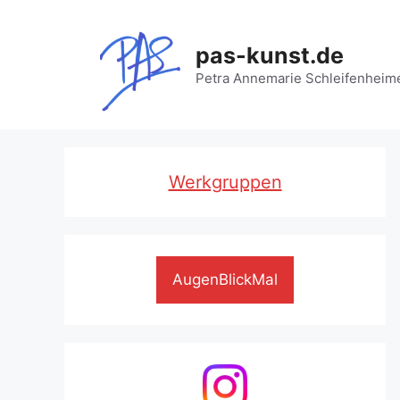
Zum
Inhalt
pas-kunst.de
springen
Petra Annemarie Schleifenheim
Werkgruppen
AugenBlickMal