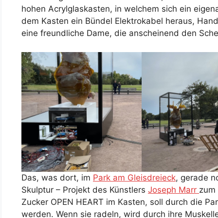
hohen Acrylglaskasten, in welchem sich ein eigena
dem Kasten ein Bündel Elektrokabel heraus, Handw
eine freundliche Dame, die anscheinend den Schei
Das, was dort, im
Park am Gleisdreieck
, gerade n
Skulptur – Projekt des Künstlers
Joseph Marr
zum 
Zucker OPEN HEART im Kasten, soll durch die Pa
werden. Wenn sie radeln, wird durch ihre Muskelle