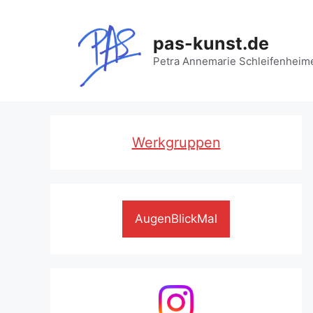
Zum
Inhalt
pas-kunst.de
springen
Petra Annemarie Schleifenheim
Werkgruppen
AugenBlickMal