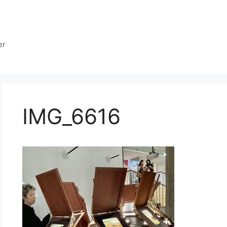
er
IMG_6616