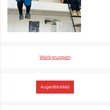
Werkgruppen
AugenBlickMal