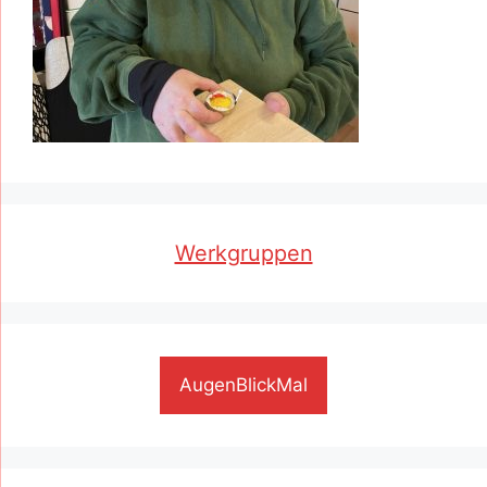
Werkgruppen
AugenBlickMal