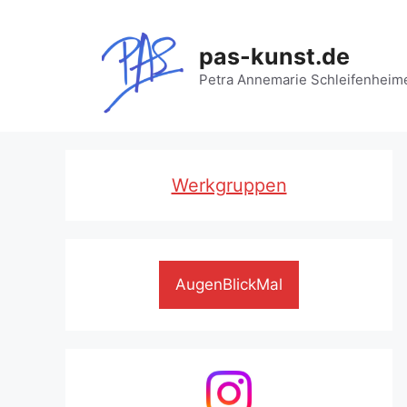
Zum
Inhalt
pas-kunst.de
springen
Petra Annemarie Schleifenheim
Werkgruppen
AugenBlickMal