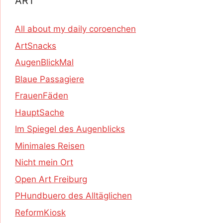
ART
All about my daily coroenchen
ArtSnacks
AugenBlickMal
Blaue Passagiere
FrauenFäden
HauptSache
Im Spiegel des Augenblicks
Minimales Reisen
Nicht mein Ort
Open Art Freiburg
PHundbuero des Alltäglichen
ReformKiosk