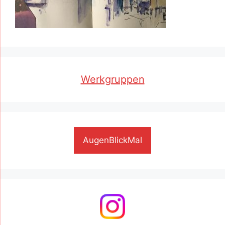
Werkgruppen
AugenBlickMal