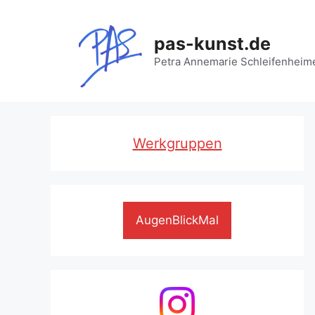
Zum
Inhalt
pas-kunst.de
springen
Petra Annemarie Schleifenheim
Werkgruppen
AugenBlickMal