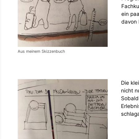
Fachku
ein pa
davon 
Aus meinem Skizzenbuch
Die kle
nicht n
Sobald 
Erlebn
schlag