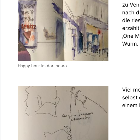
zu Ven
nach d
die rie
erzähl
‚One M
Wurm.
Happy hour im dorsoduro
Viel me
selbst 
einem 