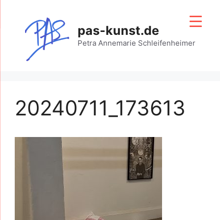
Zum
Inhalt
pas-kunst.de
springen
Petra Annemarie Schleifenheimer
20240711_173613